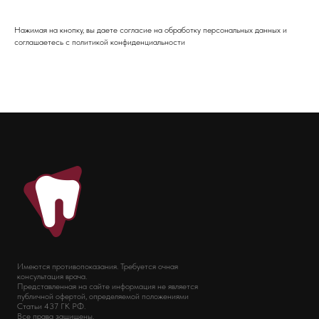
Нажимая на кнопку, вы даете согласие на обработку персональных данных и
соглашаетесь c политикой конфиденциальности
Имеются противопоказания. Требуется очная
консультация врача.
Представленная на сайте информация не является
публичной офертой, определяемой положениями
Статьи 437 ГК РФ.
Все права защищены.