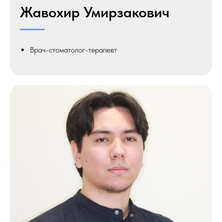
Жавохир Умирзакович
Врач-стоматолог-терапевт