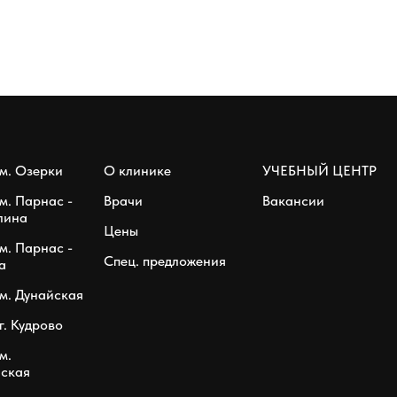
м. Озерки
О клинике
УЧЕБНЫЙ ЦЕНТР
м. Парнас -
Врачи
Вакансии
лина
Цены
м. Парнас -
Спец. предложения
а
м. Дунайская
г. Кудрово
м.
ская