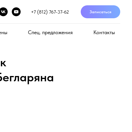
+7 (812) 767-37-62
Записаться
ены
Спец. предложения
Контакты
к
Бегларяна