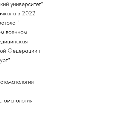
кий университет"
ачкала в 2022
матолог"
ом военном
едицинская
ой Федерации г.
ург"
 стоматология
стоматология