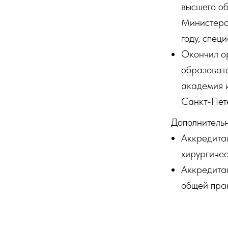
высшего о
Министерс
году, спец
Окончил о
образоват
академия 
Санкт-Пете
Дополнитель
Аккредитац
хирургиче
Аккредитац
общей пра