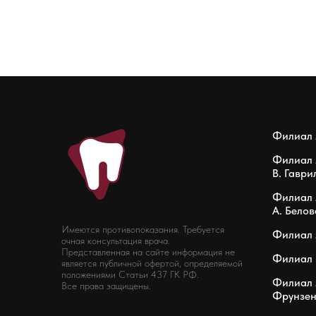
Филиал 
Филиал 
В. Гаври
Филиал 
А. Белов
Имеются противопоказания. Требуется
Филиал 
очная консультация врача.
Представленная на сайте информация не
Филиал 
является публичной офертой, определяемой
положениями Статьи 437 ГК РФ.
Филиал 
Все права защищены.
Фрунзен